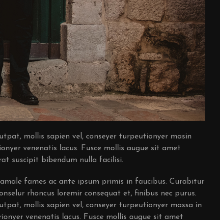
utpat, mollis sapien vel, conseyer turpeutionyer masin
ionyer venenatis lacus. Fusce mollis augue sit amet
at suscipit bibendum nulla facilisi.
damale fames ac ante ipsum primis in faucibus. Curabitur
 conselur rhoncus loremir consequat et, finibus nec purus.
utpat, mollis sapien vel, conseyer turpeutionyer massa in
rionyer venenatis lacus. Fusce mollis augue sit amet