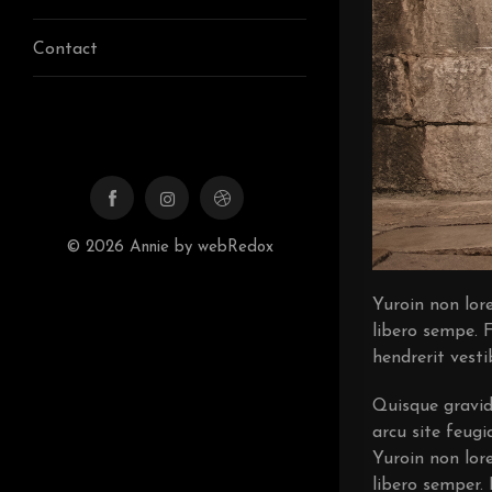
Contact
© 2026 Annie by webRedox
Yuroin non lore
libero sempe. 
hendrerit vesti
Quisque gravid
arcu site feugi
Yuroin non lore
libero semper.