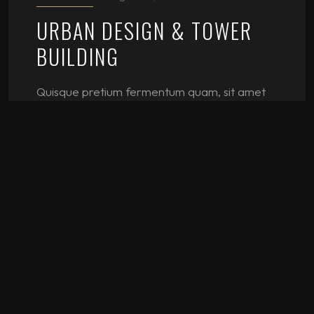
URBAN DESIGN & TOWER
BUILDING
Quisque pretium fermentum quam, sit amet
cursus ante sollicitudin vel. Morbi consequat
risus consequat, porttitor orci sit amet, iaculis
nisl. Integer quis sapien nec elit ultrices
euismon sit amet id lacus. Sed a imperdiet
erat. Duis eu est dignissim lacus dictum
hendrerit quis vitae...
Read More