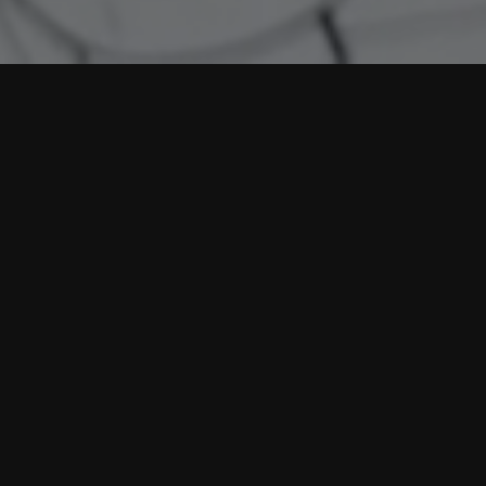
SERVICES
DECOR PLAN
Lorem pretium fermentum quam, sit amet cursus ante
sollicitudin velen morbi consesua the miss sustion
consation miss orcisition amet iaculis nisan. Lorem
pretium fermentum quam sit amet cursus ante sollicitudin
velen fermen orbinetion consesua the risus