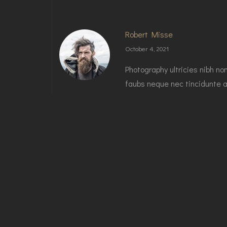
Robert Misse
October 4, 2021
Photography ultricies nibh no
faubs neque nec tincidunte a
malade yap.
Reply