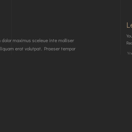
L
You
n dolor maximus sceleue inte molliser
Req
liquam erat volutpat. Praeser tempor