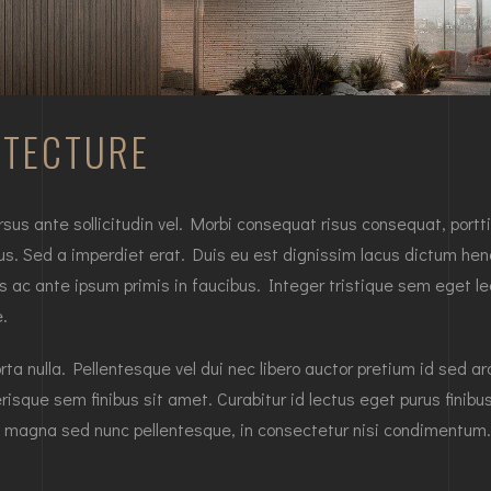
ITECTURE
 ante sollicitudin vel. Morbi consequat risus consequat, porttitor
us. Sed a imperdiet erat. Duis eu est dignissim lacus dictum hendr
ac ante ipsum primis in faucibus. Integer tristique sem eget leo
e.
orta nulla. Pellentesque vel dui nec libero auctor pretium id sed a
isque sem finibus sit amet. Curabitur id lectus eget purus finib
magna sed nunc pellentesque, in consectetur nisi condimentum.