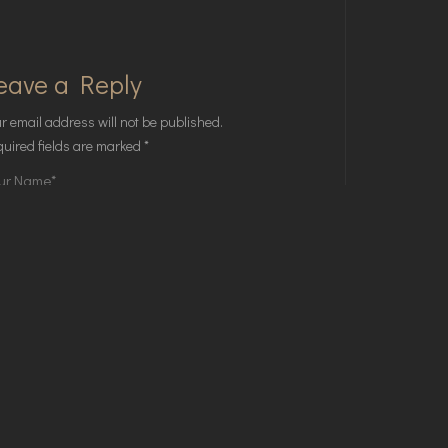
eave a Reply
r email address will not be published.
uired fields are marked
*
Save my name, email, and website in this
browser for the next time I comment.
POST COMMENT