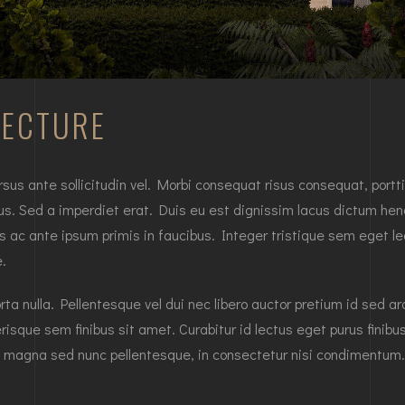
TECTURE
 ante sollicitudin vel. Morbi consequat risus consequat, porttitor
us. Sed a imperdiet erat. Duis eu est dignissim lacus dictum hendr
ac ante ipsum primis in faucibus. Integer tristique sem eget leo
e.
orta nulla. Pellentesque vel dui nec libero auctor pretium id sed a
isque sem finibus sit amet. Curabitur id lectus eget purus finib
magna sed nunc pellentesque, in consectetur nisi condimentum.