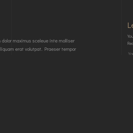
L
You
n dolor maximus sceleue inte molliser
Req
liquam erat volutpat. Praeser tempor