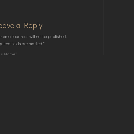
eave a Reply
r email address will not be published.
uired fields are marked
*
Save my name, email, and website in this
browser for the next time I comment.
POST COMMENT