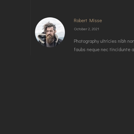
Robert Misse
October 2, 2021
Photography ultricies nibh no
faubs neque nec tincidunte a
malade yap.
Reply