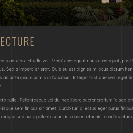
TECTURE
 ante sollicitudin vel. Morbi consequat risus consequat, porttitor
us. Sed a imperdiet erat. Duis eu est dignissim lacus dictum hendr
ac ante ipsum primis in faucibus. Integer tristique sem eget leo
e.
orta nulla. Pellentesque vel dui nec libero auctor pretium id sed a
isque sem finibus sit amet. Curabitur id lectus eget purus finib
magna sed nunc pellentesque, in consectetur nisi condimentum.