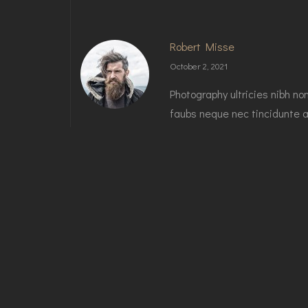
Robert Misse
October 2, 2021
Photography ultricies nibh no
faubs neque nec tincidunte a
malade yap.
Reply