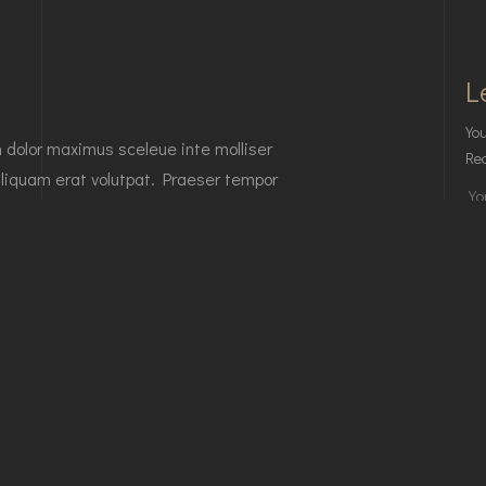
L
You
n dolor maximus sceleue inte molliser
Req
liquam erat volutpat. Praeser tempor