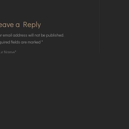
eave a Reply
r email address will not be published.
uired fields are marked
*
Save my name, email, and website in this
browser for the next time I comment.
POST COMMENT