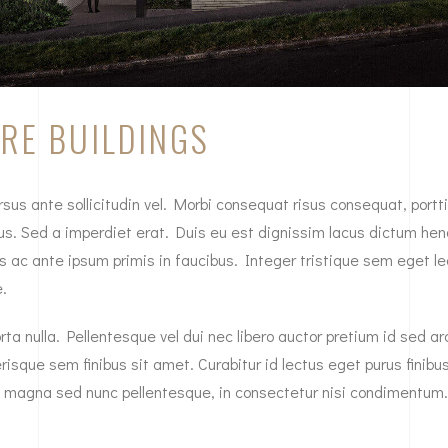
RE BUILDINGS
 ante sollicitudin vel. Morbi consequat risus consequat, porttitor
us. Sed a imperdiet erat. Duis eu est dignissim lacus dictum hendr
ac ante ipsum primis in faucibus. Integer tristique sem eget leo
e.
orta nulla. Pellentesque vel dui nec libero auctor pretium id sed a
isque sem finibus sit amet. Curabitur id lectus eget purus finib
magna sed nunc pellentesque, in consectetur nisi condimentum.