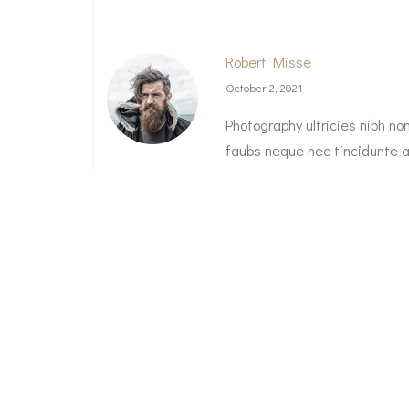
Robert Misse
October 2, 2021
Photography ultricies nibh no
faubs neque nec tincidunte a
malade yap.
Reply