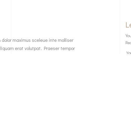
L
You
n dolor maximus sceleue inte molliser
Req
liquam erat volutpat. Praeser tempor