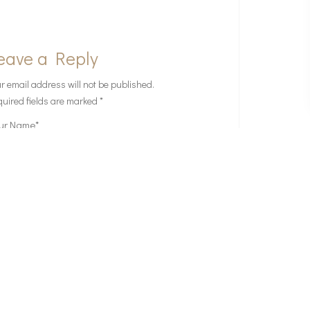
eave a Reply
r email address will not be published.
uired fields are marked
*
Save my name, email, and website in this
browser for the next time I comment.
POST COMMENT