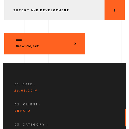
SUPORT AND DEVELOPMENT
View Project
01. DATE :
26.05.2019
02. CLIENT :
ENVATO
03. CATEGORY :