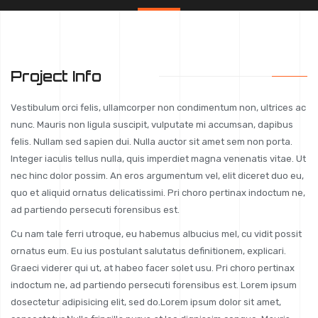
Project Info
Vestibulum orci felis, ullamcorper non condimentum non, ultrices ac
nunc. Mauris non ligula suscipit, vulputate mi accumsan, dapibus
felis. Nullam sed sapien dui. Nulla auctor sit amet sem non porta.
Integer iaculis tellus nulla, quis imperdiet magna venenatis vitae. Ut
nec hinc dolor possim. An eros argumentum vel, elit diceret duo eu,
quo et aliquid ornatus delicatissimi. Pri choro pertinax indoctum ne,
ad partiendo persecuti forensibus est.
Cu nam tale ferri utroque, eu habemus albucius mel, cu vidit possit
ornatus eum. Eu ius postulant salutatus definitionem, explicari.
Graeci viderer qui ut, at habeo facer solet usu. Pri choro pertinax
indoctum ne, ad partiendo persecuti forensibus est. Lorem ipsum
dosectetur adipisicing elit, sed do.Lorem ipsum dolor sit amet,