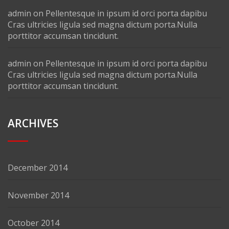
admin
on
Pellentesque in ipsum id orci porta dapibu
Cras ultricies ligula sed magna dictum porta.Nulla
porttitor accumsan tincidunt.
admin
on
Pellentesque in ipsum id orci porta dapibu
Cras ultricies ligula sed magna dictum porta.Nulla
porttitor accumsan tincidunt.
ARCHIVES
December 2014
November 2014
October 2014