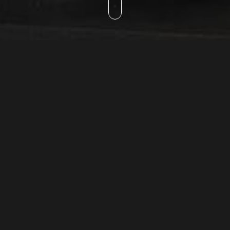
ADDRESS OF TASTE
Patara Restaurant
Interdum et malesuada fames ac ante ipsum primis in
faucibus praesent volutpat nibh ac sodales sodales nunc
tincidunt eras sene nisi faucibus, eget sagittis libero
imperdiet tunc risus magna, imperdiet gravida ultricies in,