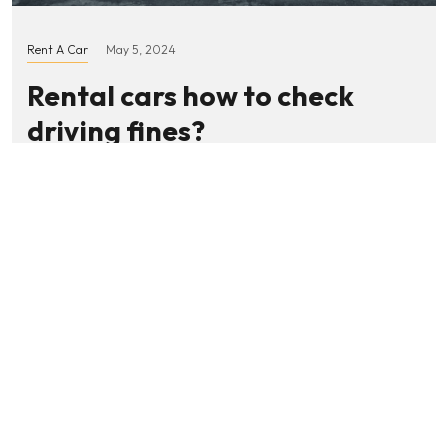
Rent A Car
May 5, 2024
Rental cars how to check
driving fines?
Quisque pretium fermentum quam, sit amet cursus ante
sollicitudin vel. Morbi consequat risus consequat, porttitor orci
sit amet, iaculis nisl. Integer quis sapien nec elit ultrices euismon
sit amet id lacus. Sed a imperdiet erat. Duis eu est dignissim
lacus dictum hendrerit quis vitae…
Read More