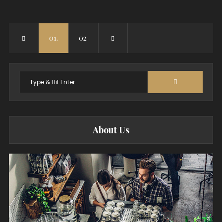
01.
02.
Search
for:
About Us