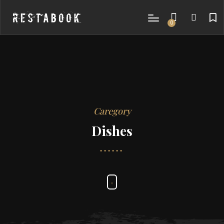
0
items
Caregory
Dishes