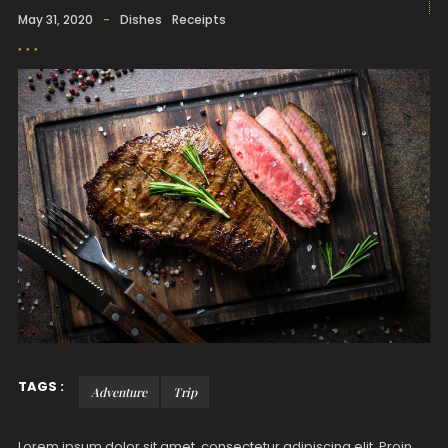
May 31, 2020
-
Dishes
Receipts
TAGS :
Adventure
Trip
Lorem ipsum dolor sit amet, consectetur adipiscing elit. Proin