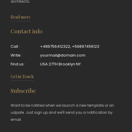
architecto.
Read more
Contact info
Call :
+489756412322
,
+56897456123
Write :
yourmail@domain.com
Find us :
USA 27TH Brooklyn NY
Get in Touch
Subscribe
Want to be notified when we launch a new template or an
udpate. Just sign up and we'll send you a notification by
email.