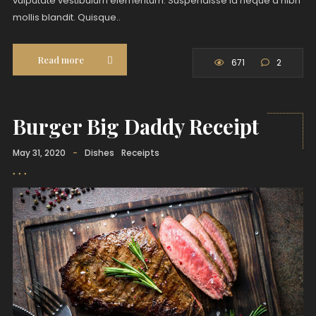
vulputate vestibulum elementum. Suspendisse id neque a nibh
mollis blandit. Quisque..
Read more
671
2
Burger Big Daddy Receipt
May 31, 2020
-
Dishes
Receipts