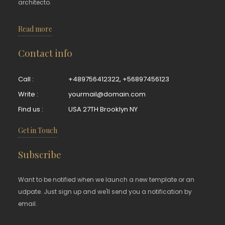
architecto.
Read more
Contact info
Call :
+489756412322
,
+56897456123
Write :
yourmail@domain.com
Find us :
USA 27TH Brooklyn NY
Get in Touch
Subscribe
Want to be notified when we launch a new template or an
udpate. Just sign up and we'll send you a notification by
email.