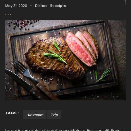
May 31, 2020
-
Dishes
Receipts
TAGS :
Adventure
Trip
Lorem ipsum dolor sit amet, consectetur adipiscing elit. Proin