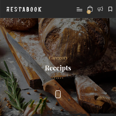
0
items
Caregory
Receipts