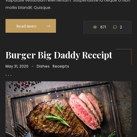
vulputate vestibulum elementum. Suspendisse id neque a nibh
mollis blandit. Quisque..
Read more
671
2
Burger Big Daddy Receipt
May 31, 2020
-
Dishes
Receipts