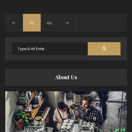
01.
02.
Search
for:
About Us