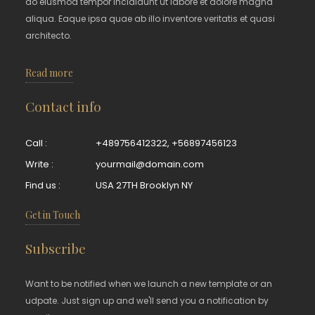
do eiusmod tempor incididunt ut labore et dolore magna
aliqua. Eaque ipsa quae ab illo inventore veritatis et quasi
architecto.
Read more
Contact info
Call :
+489756412322
,
+56897456123
Write :
yourmail@domain.com
Find us :
USA 27TH Brooklyn NY
Get in Touch
Subscribe
Want to be notified when we launch a new template or an
udpate. Just sign up and we'll send you a notification by