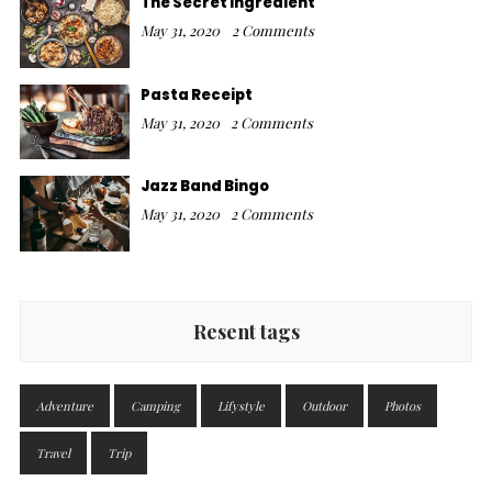
The Secret Ingredient
May 31, 2020
2 Comments
Pasta Receipt
May 31, 2020
2 Comments
Jazz Band Bingo
May 31, 2020
2 Comments
Resent tags
Adventure
Camping
Lifystyle
Outdoor
Photos
Travel
Trip