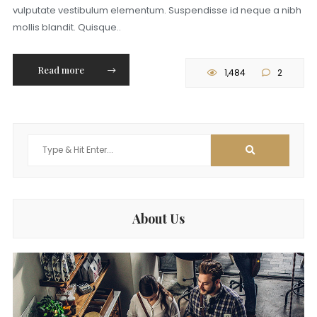
vulputate vestibulum elementum. Suspendisse id neque a nibh
mollis blandit. Quisque..
Read more
1,484
2
Search
for:
About Us