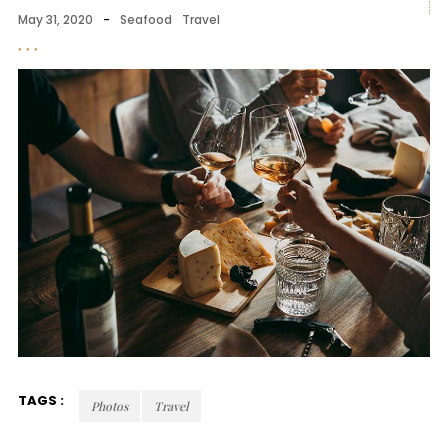
May 31, 2020
-
Seafood
Travel
TAGS :
Photos
Travel