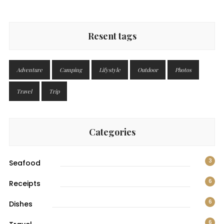
Resent tags
Adventure
Camping
Lifystyle
Outdoor
Photos
Travel
Trip
Categories
3
Seafood
6
Receipts
6
Dishes
6