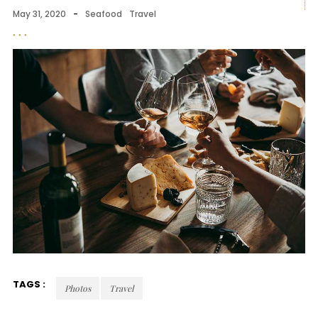
May 31, 2020
-
Seafood
Travel
TAGS :
Photos
Travel