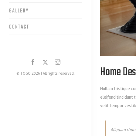
GALLERY
CONTACT
Home Des
© TOGO 2026 | All rights reserved.
Nullam tristique co
eleifend tincidunt 
velit tempor vesti
Aliquam rhonc