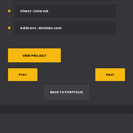
Client
: Usla Ink
Address
: domian.com
VIEW PROJECT
Prev
Next
BACK TO PORTFOLIO