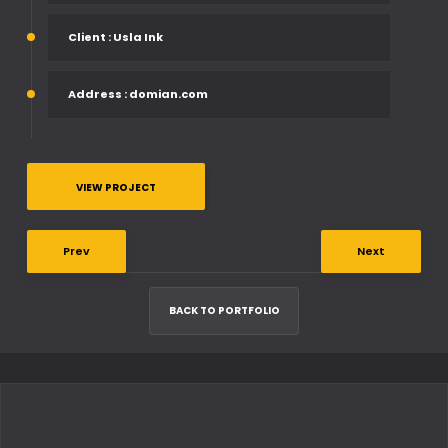
Client
: Usla Ink
Address
: domian.com
VIEW PROJECT
Prev
Next
BACK TO PORTFOLIO