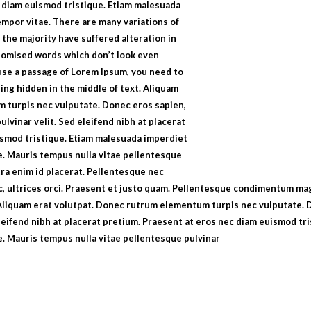
c diam euismod tristique. Etiam malesuada
empor vitae. There are many variations of
 the majority have suffered alteration in
domised words which don’t look even
o use a passage of Lorem Ipsum, you need to
ing hidden in the middle of text. Aliquam
 turpis nec vulputate. Donec eros sapien,
ulvinar velit. Sed eleifend nibh at placerat
ismod tristique. Etiam malesuada imperdiet
e. Mauris tempus nulla vitae pellentesque
a enim id placerat. Pellentesque nec
, ultrices orci. Praesent et justo quam. Pellentesque condimentum mag
or. Aliquam erat volutpat. Donec rutrum elementum turpis nec vulputate. 
 eleifend nibh at placerat pretium. Praesent at eros nec diam euismod t
e. Mauris tempus nulla vitae pellentesque pulvinar