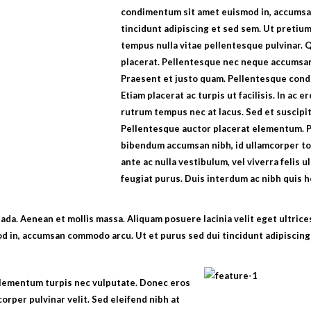
condimentum sit amet euismod in, accumsa
tincidunt adipiscing et sed sem. Ut pretiu
tempus nulla vitae pellentesque pulvinar.
placerat. Pellentesque nec neque accumsan,
Praesent et justo quam. Pellentesque con
Etiam placerat ac turpis ut facilisis. In ac e
rutrum tempus nec at lacus. Sed et suscipit
Pellentesque auctor placerat elementum. P
bibendum accumsan nibh, id ullamcorper to
ante ac nulla vestibulum, vel viverra felis 
feugiat purus. Duis interdum ac nibh quis
ada. Aenean et mollis massa. Aliquam posuere lacinia velit eget ultrices
d in, accumsan commodo arcu. Ut et purus sed dui tincidunt adipiscing
elementum turpis nec vulputate. Donec eros
corper pulvinar velit. Sed eleifend nibh at