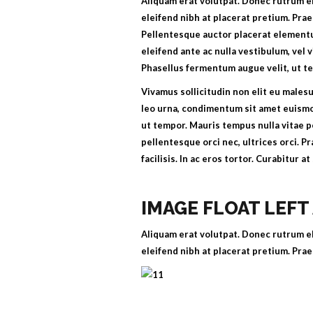
Aliquam erat volutpat. Donec rutrum el
eleifend nibh at placerat pretium. Pra
Pellentesque auctor placerat elementu
eleifend ante ac nulla vestibulum, vel 
Phasellus fermentum augue velit, ut t
Vivamus sollicitudin non elit eu malesu
leo urna, condimentum sit amet euismo
ut tempor. Mauris tempus nulla vitae 
pellentesque orci nec, ultrices orci. 
facilisis. In ac eros tortor. Curabitur 
IMAGE FLOAT LEFT
Aliquam erat volutpat. Donec rutrum el
eleifend nibh at placerat pretium. Pra