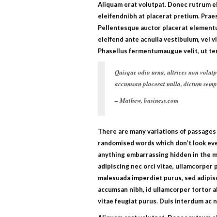
Aliquam erat volutpat. Donec rutrum el
eleifendnibh at placerat pretium. Prae
Pellentesque auctor placerat elementu
eleifend ante acnulla vestibulum, vel v
Phasellus fermentumaugue velit, ut te
Quisque odio urna, ultrices non volutp
accumsan placerat nulla, dictum semper
– Mathew, business.com
There are many variations of passages 
randomised words which don’t look even
anything embarrassing hidden in the m
adipiscing nec orci vitae, ullamcorper 
malesuada imperdiet purus, sed adipis
accumsan nibh, id ullamcorper tortor al
vitae feugiat purus. Duis interdum ac 