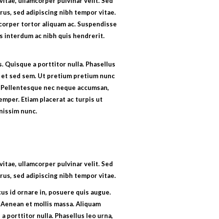
itae, ullamcorper pulvinar velit. Sed
rus, sed adipiscing nibh tempor vitae.
corper tortor aliquam ac. Suspendisse
is interdum ac nibh quis hendrerit.
. Quisque a porttitor nulla. Phasellus
 et sed sem. Ut pretium pretium nunc
. Pellentesque nec neque accumsan,
mper. Etiam placerat ac turpis ut
gnissim nunc.
itae, ullamcorper pulvinar velit. Sed
rus, sed adipiscing nibh tempor vitae.
cus id ornare in, posuere quis augue.
. Aenean et mollis massa. Aliquam
a porttitor nulla. Phasellus leo urna,