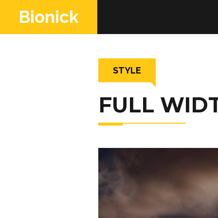
Bionick
|
STYLE
webRedox
FULL WID