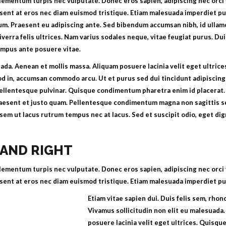
ementum turpis nec vulputate. Donec eros sapien, adipiscing nec orci v
esent at eros nec diam euismod tristique. Etiam malesuada imperdiet pu
m. Praesent eu adipiscing ante. Sed bibendum accumsan nibh, id ullam
viverra felis ultrices. Nam varius sodales neque, vitae feugiat purus. Du
empus ante posuere vitae.
ada. Aenean et mollis massa. Aliquam posuere lacinia velit eget ultrices
d in, accumsan commodo arcu. Ut et purus sed dui tincidunt adipiscing
pellentesque pulvinar. Quisque condimentum pharetra enim id placerat
Praesent et justo quam. Pellentesque condimentum magna non sagittis se
at sem ut lacus rutrum tempus nec at lacus. Sed et suscipit odio, eget di
 AND RIGHT
ementum turpis nec vulputate. Donec eros sapien, adipiscing nec orci v
esent at eros nec diam euismod tristique. Etiam malesuada imperdiet pu
Etiam vitae sapien dui. Duis felis sem, rhon
Vivamus sollicitudin non elit eu malesuada
posuere lacinia velit eget ultrices. Quisque 