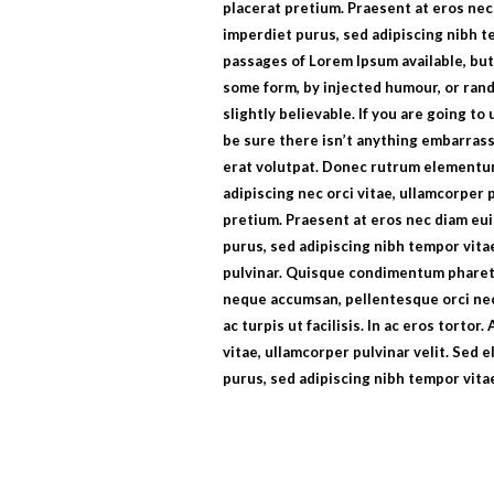
placerat pretium. Praesent at eros ne
imperdiet purus, sed adipiscing nibh t
passages of Lorem Ipsum available, but
some form, by injected humour, or ran
slightly believable. If you are going t
be sure there isn’t anything embarrass
erat volutpat. Donec rutrum elementum
adipiscing nec orci vitae, ullamcorper p
pretium. Praesent at eros nec diam eu
purus, sed adipiscing nibh tempor vita
pulvinar. Quisque condimentum pharetr
neque accumsan, pellentesque orci nec
ac turpis ut facilisis. In ac eros tort
vitae, ullamcorper pulvinar velit. Sed
purus, sed adipiscing nibh tempor vita