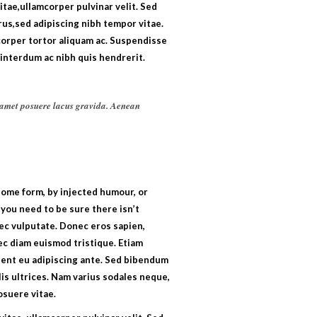
tae,ullamcorper pulvinar velit. Sed
us,sed adipiscing nibh tempor vitae.
orper tortor aliquam ac. Suspendisse
sinterdum ac nibh quis hendrerit.
it amet posuere lacus gravida. Aenean
some form, by injected humour, or
 you need to be sure there isn’t
ec vulputate. Donec eros sapien,
nec diam euismod tristique. Etiam
sent eu adipiscing ante. Sed bibendum
lis ultrices. Nam varius sodales neque,
osuere vitae.