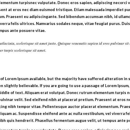
ementum turpisnec vulputate. Donec eros sapien, adipiscing necorci vi
sent at eros nec diam euismod tristique. Etiam malesuada imperdiet pur
m. Praesent eu adipiscingante. Sed bibendum accumsan nibh, id ullamc
iverra felis ultrices. Namvarius sodales neque, vitae feugiat purus. Dui
mpus ante posuere vitae.
atlacinia, scelerisque sit amet justo. Quisque venenatis sapien id eros pulvinar s
 turpis scelerisque sit amet.
of Lorem Ipsum available, but the majority have suffered alteration in 
 slightly believable. If you are going to use a passage of Lorem Ipsum,
iddle of text. Aliquam erat volutpat. Donec rutrum elementum turpis n
pulvinar velit. Sed eleifend nibh at placerat pretium. Praesent at eros 
cing nibh tempor vitae. Pellentesque auctor placerat elementum. Prae
iquam ac. Suspendisse eleifend ante ac nulla vestibulum, vel viverra fe
nibh quis hendrerit. Phasellus fermentum augue velit, ut tempus ante p