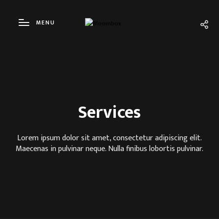
MENU
Services
HORIZONTAL 1 COLUMN
CARO
HORIZONTAL 2 COLUMNS
CAROU
Lorem ipsum dolor sit amet, consectetur adipiscing elit.
Maecenas in pulvinar neque. Nulla finibus lobortis pulvinar.
HORIZONTAL 3 COLUMNS
FULLS
MASONRY
FULLS
MASONRY 2
COLU
COLUMN GRID
COLU
PORTFOLIO DETAILS STYLE