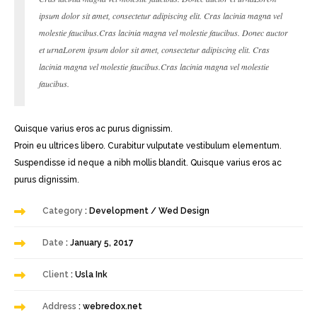
ipsum dolor sit amet, consectetur adipiscing elit. Cras lacinia magna vel
DER
STYLE 1
molestie faucibus.Cras lacinia magna vel molestie faucibus. Donec auctor
E IMAGE
STYLE 2
et urnaLorem ipsum dolor sit amet, consectetur adipiscing elit. Cras
lacinia magna vel molestie faucibus.Cras lacinia magna vel molestie
 IMAGE
STYLE 3
faucibus.
ESHOW
STYLE 4
Quisque varius eros ac purus dignissim.
USEL
PORTFOLIO DETAILS
Proin eu ultrices libero. Curabitur vulputate vestibulum elementum.
Suspendisse id neque a nibh mollis blandit. Quisque varius eros ac
DEO
purus dignissim.
ON SLIDER
Category
: Development / Wed Design
Date
: January 5, 2017
Client
: Usla Ink
Address
: webredox.net