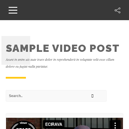
SAMPLE VIDEO POST
Asunt in anim uis aute irure dolor in reprehenderit in voluptate velit esse cillum
dolore eu fugiat nulla pariatur.