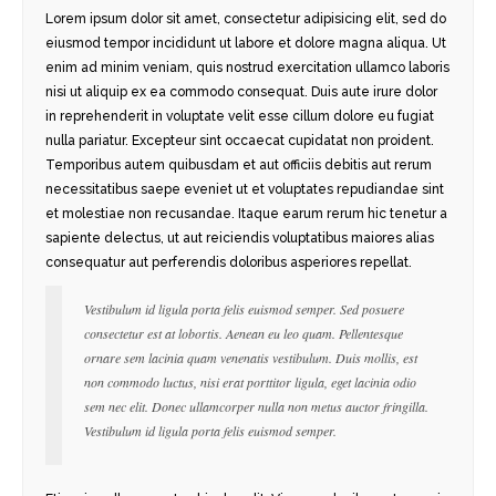
Lorem ipsum dolor sit amet, consectetur adipisicing elit, sed do
eiusmod tempor incididunt ut labore et dolore magna aliqua. Ut
enim ad minim veniam, quis nostrud exercitation ullamco laboris
nisi ut aliquip ex ea commodo consequat. Duis aute irure dolor
in reprehenderit in voluptate velit esse cillum dolore eu fugiat
nulla pariatur. Excepteur sint occaecat cupidatat non proident.
Temporibus autem quibusdam et aut officiis debitis aut rerum
necessitatibus saepe eveniet ut et voluptates repudiandae sint
et molestiae non recusandae. Itaque earum rerum hic tenetur a
sapiente delectus, ut aut reiciendis voluptatibus maiores alias
consequatur aut perferendis doloribus asperiores repellat.
Vestibulum id ligula porta felis euismod semper. Sed posuere
consectetur est at lobortis. Aenean eu leo quam. Pellentesque
ornare sem lacinia quam venenatis vestibulum. Duis mollis, est
non commodo luctus, nisi erat porttitor ligula, eget lacinia odio
sem nec elit. Donec ullamcorper nulla non metus auctor fringilla.
Vestibulum id ligula porta felis euismod semper.