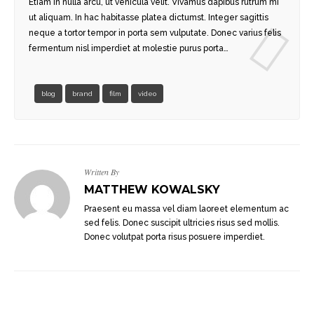
DER
STYLE 1
Etiam in nulla arcu, ut vehicula velit. Vivamus dapibus rutrum mi
ut aliquam. In hac habitasse platea dictumst. Integer sagittis
neque a tortor tempor in porta sem vulputate. Donec varius felis
E IMAGE
STYLE 2
fermentum nisl imperdiet at molestie purus porta…
 IMAGE
STYLE 3
blog
brand
film
video
ESHOW
STYLE 4
USEL
PORTFOLIO DETAILS
DEO
Written By
MATTHEW KOWALSKY
Praesent eu massa vel diam laoreet elementum ac
sed felis. Donec suscipit ultricies risus sed mollis.
Donec volutpat porta risus posuere imperdiet.