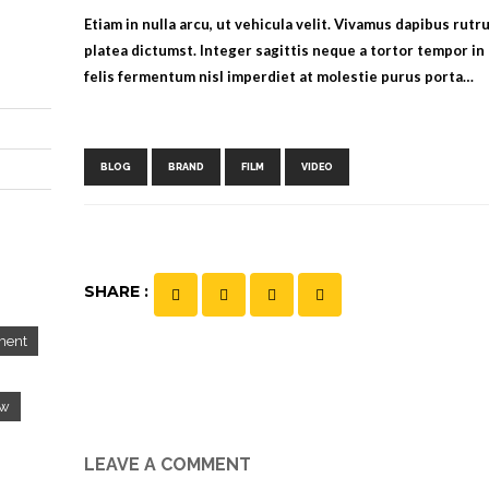
Etiam in nulla arcu, ut vehicula velit. Vivamus dapibus rutr
platea dictumst. Integer sagittis neque a tortor tempor i
felis fermentum nisl imperdiet at molestie purus porta…
Tags:
,
,
,
BLOG
BRAND
FILM
VIDEO
SHARE :
ment
ow
LEAVE A COMMENT