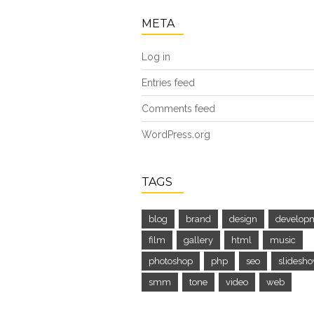
META
Log in
Entries feed
Comments feed
WordPress.org
TAGS
blog
brand
design
develop
film
gallery
html
music
photoshop
php
seo
slidesh
smm
tone
video
web