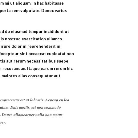
um mi ut aliquam. In hac habitasse
n porta sem vulputate. Donec varius
 sed do eiusmod tempor incididunt ut
uis nostrud exercitation ullamco
 irure dolor in reprehenderit in
. Excepteur sint occaecat cupidatat non
itis aut rerum necessitatibus saepe
on recusandae. Itaque earum rerum hic
s maiores alias consequatur aut
consectetur est at lobortis. Aenean eu leo
bulum. Duis mollis, est non commodo
elit. Donec ullamcorper nulla non metus
per.