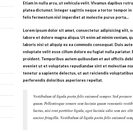
Etiam in nulla arcu, ut vehicula velit. Vivamus dapibus rutr
platea dictumst. Integer sagittis neque a tortor tempor i
felis fermentum nisl imperdiet at molestie purus porta…
Lorem ipsum dolor sit amet, consectetur adipisicing elit,
labore et dolore magna aliqua. Ut enim ad minim veniam, q
laboris nisi ut aliquip ex ea commodo consequat. Duis aute
voluptate velit esse cillum dolore eu fugiat nulla pariatur
proident. Temporibus autem quibusdam et aut officiis deb
eveniet ut et voluptates repudiandae sint et molestiae n
tenetur a sapiente delectus, ut aut reiciendis voluptatibu
perferendis doloribus asperiores repellat.
Vestibulum id ligula porta felis euismod semper. Sed posuere 
quam. Pellentesque ornare sem lacinia quam venenatis vesti
luctus, nisi erat porttitor ligula, eget lacinia odio sem nec 
auctor fringilla. Vestibulum id ligula porta felis euismod sem