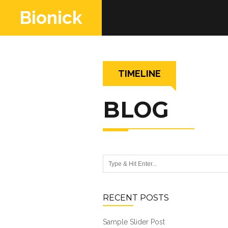
Bionick
|
TIMELINE
webRedox
BLOG
RECENT POSTS
Sample Slider Post