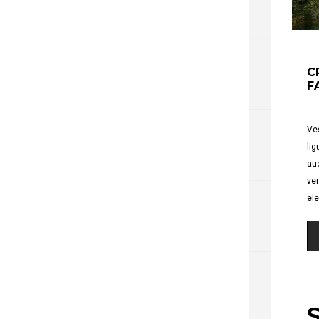
C
F
Ves
lig
auc
ven
el