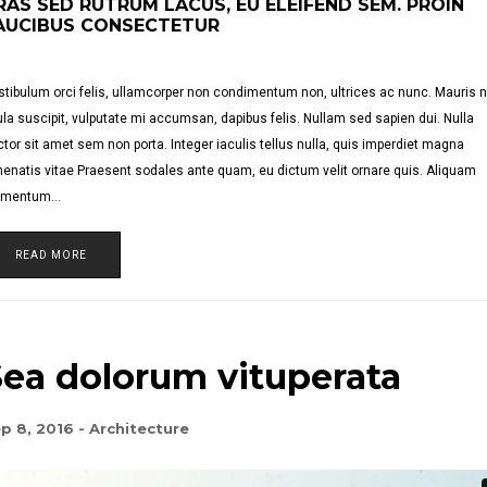
RAS SED RUTRUM LACUS, EU ELEIFEND SEM. PROIN
AUCIBUS CONSECTETUR
tibulum orci felis, ullamcorper non condimentum non, ultrices ac nunc. Mauris 
ula suscipit, vulputate mi accumsan, dapibus felis. Nullam sed sapien dui. Nulla
tor sit amet sem non porta. Integer iaculis tellus nulla, quis imperdiet magna
enatis vitae Praesent sodales ante quam, eu dictum velit ornare quis. Aliquam
ementum…
READ MORE
Sea dolorum vituperata
p 8, 2016
-
Architecture