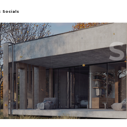
:
Socials
S
HOW
STYLE 1
LIDESHOW
STYLE 2
STYLE 3
EL
PORTFOLIO SINGLE 1