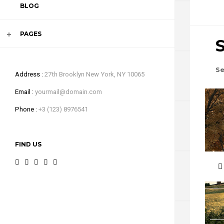
BLOG
VIDEO
PAGES
Se
Address
27th Brooklyn New York, NY 10065
Email
yourmail@domain.com
Phone
+3 (123) 8976541
FIND US