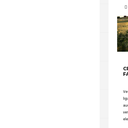
C
F
Ves
lig
auc
ven
el