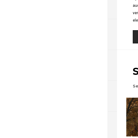
auc
ven
el
Se