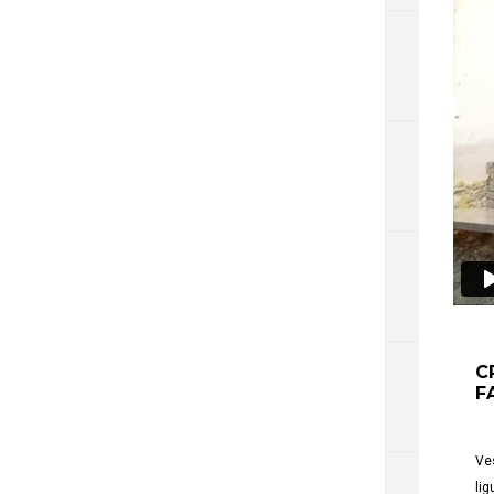
C
F
Ves
lig