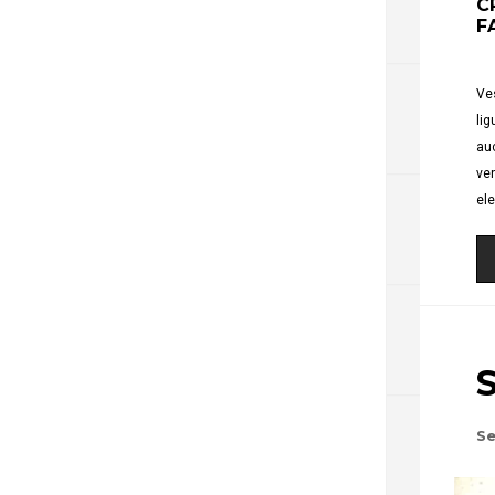
C
F
Ves
lig
auc
ven
el
Se