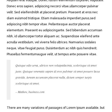
Aliquam erat volutpat. Donec rutrum elementum turpisnec vulputate.
Donec eros sapien, adipiscing necorci vitae,ullamcorper pulvinar
velit. Sed eleifendnibh at placerat pretium. Praesent at eros nec
diam euismod tristique. Etiam malesuada imperdiet purus,sed
adipiscing nibh tempor vitae. Pellentesque auctor placerat
elementum. Praesent eu adipiscingante. Sed bibendum accumsan
nibh, id ullamcorper tortor aliquam ac. Suspendisse eleifend ante
acnulla vestibulum, vel viverra felis ultrices. Namvarius sodales
neque, vitae feugiat purus. Duisinterdum ac nibh quis hendrerit.
Phasellus fermentumaugue velit, ut tempus ante posuere vitae.
Quisque odio urna, ultrices non volutpatlacinia, scelerisque sit amet
justo. Quisque venenatis sapien id eros pulvinar sit amet posuere lacus
gravida. Aenean accumsan placerat nulla, dictum semper turpis
scelerisque sit amet.
– Mathew, business.com
There are many variations of passages of Lorem Ipsum available, but