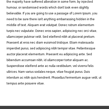
the majority have suffered alteration in some form, by injected
humour, or randomised words which don’t look even slightly
believable. If you are going to use a passage of Lorem Ipsum, you
need to be sure there isn’t anything embarrassing hidden in the
middle of text. Aliquam erat volutpat. Donec rutrum elementum
turpis nec vulputate. Donec eros sapien, adipiscing nec orci vitae,
ullamcorper pulvinar velit. Sed eleifend nibh at placerat pretium.
Praesent at eros nec diam euismod tristique. Etiam malesuada
imperdiet purus, sed adipiscing nibh tempor vitae. Pellentesque
auctor placerat elementum. Praesent eu adipiscing ante. Sed
bibendum accumsan nibh, id ullamcorper tortor aliquam ac.
Suspendisse eleifend ante ac nulla vestibulum, vel viverra felis
ultrices. Nam varius sodales neque, vitae feugiat purus. Duis
interdum ac nibh quis hendrerit. Phasellus fermentum augue velit, ut
tempus ante posuere vitae.