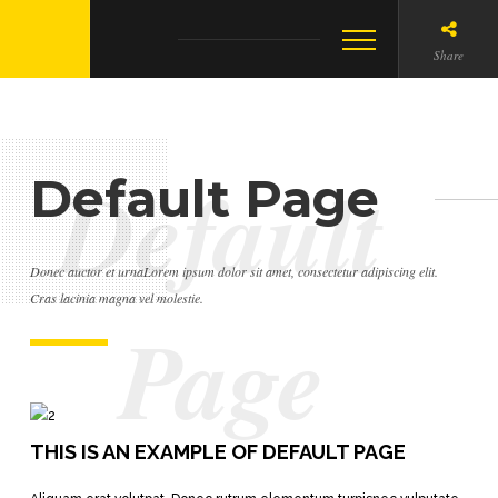
Share
Default
Default Page
Donec auctor et urnaLorem ipsum dolor sit amet, consectetur adipiscing elit.
Cras lacinia magna vel molestie.
Page
THIS IS AN EXAMPLE OF DEFAULT PAGE