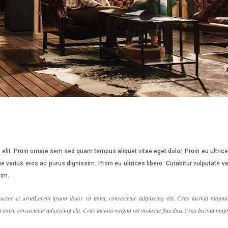
elit. Proin ornare sem sed quam tempus aliquet vitae eget dolor. Proin eu ultric
e varius eros ac purus dignissim. Proin eu ultrices libero. Curabitur vulputat
sim.
uctor et urnaLorem ipsum dolor sit amet, consectetur adipiscing elit. Cras lacinia magna 
amet, consectetur adipiscing elit. Cras lacinia magna vel molestie faucibus.Cras lacinia magn