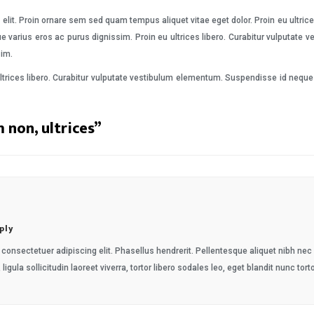
elit. Proin ornare sem sed quam tempus aliquet vitae eget dolor. Proin eu ultric
e varius eros ac purus dignissim. Proin eu ultrices libero. Curabitur vulputat
sim.
ltrices libero. Curabitur vulputate vestibulum elementum. Suspendisse id neque 
non, ultrices
”
ply
consectetuer adipiscing elit. Phasellus hendrerit. Pellentesque aliquet nibh nec ur
 ligula sollicitudin laoreet viverra, tortor libero sodales leo, eget blandit nunc tort