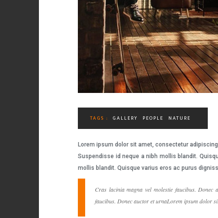
TAGS :
GALLERY
PEOPLE
NATURE
Lorem ipsum dolor sit amet, consectetur adipiscing 
Suspendisse id neque a nibh mollis blandit. Quisqu
mollis blandit. Quisque varius eros ac purus dignis
Cras lacinia magna vel molestie faucibus. Donec a
faucibus. Donec auctor et urnaLorem ipsum dolor sit 