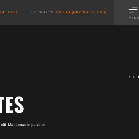
6412322
02. WRITE
ZONAR@DOMAIN.COM
MEN
S
SC
TES
elit. Maecenas in pulvinar