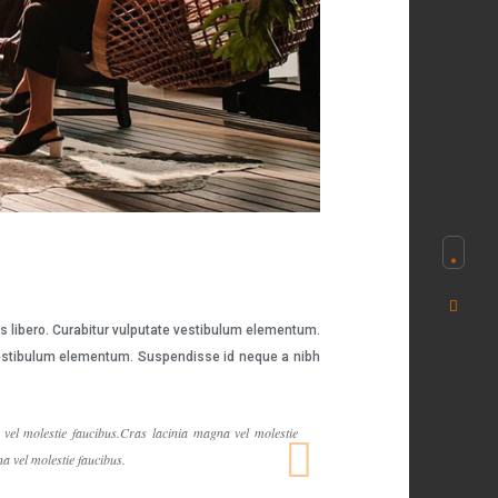
es libero. Curabitur vulputate vestibulum elementum.
e vestibulum elementum. Suspendisse id neque a nibh
vel molestie faucibus.Cras lacinia magna vel molestie
a vel molestie faucibus.