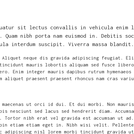
uatur sit lectus convallis in vehicula enim l
. Quam nibh porta nam euismod in. Debitis soc
ula interdum suscipit. Viverra massa blandit.
 Aliquet neque dis gravida adipiscing feugiat. Eli
tincidunt mauris lobortis aliquam sed fusce libero
ero. Enim integer mauris dapibus rutrum hymenaeos 
m aliquet praesent praesent rhoncus nam cras variu
 maecenas ut orci id dui. Et dui morbi. Non mauris
pis nesciunt sed lacus sed hendrerit diam. Accumsa
. Tortor nibh erat vel gravida est accumsan ut ad.
oin etiam etiam eget in. Nibh wisi velit. Pellente
c adipiscing nisl lorem morbi tincidunt gravida ut