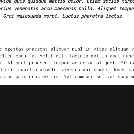
avida quis quisque mattis dolor. Etiam sociis turp
arius venenatis arcu maecenas nulla. Aliquet tempu
. Orci malesuada morbi. Luctus pharetra lectus.
c egestas praesent aliquam nisl in vitae aliquam v
ellentesque a. Velit elit lacinia mattis amet nunc
i. Aliquet praesent tempor ac dolor aliquet. Risus
d elit cubilia blandit viverra dui semper donec co
ismod quis eros mollis. Vel commodo sem vel nonumm