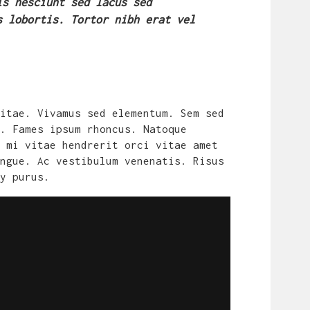
is nesciunt sed lacus sed
s lobortis. Tortor nibh erat vel
itae. Vivamus sed elementum. Sem sed
. Fames ipsum rhoncus. Natoque
 mi vitae hendrerit orci vitae amet
ngue. Ac vestibulum venenatis. Risus
y purus.