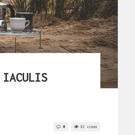
 IACULIS
0
82 views