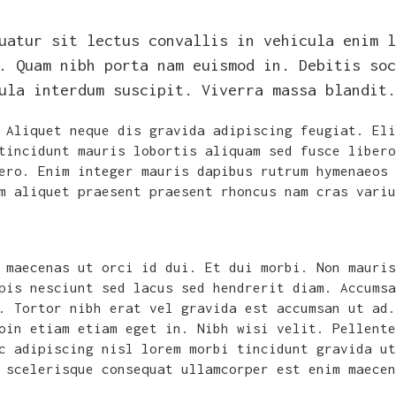
uatur sit lectus convallis in vehicula enim l
. Quam nibh porta nam euismod in. Debitis soc
ula interdum suscipit. Viverra massa blandit.
 Aliquet neque dis gravida adipiscing feugiat. Eli
tincidunt mauris lobortis aliquam sed fusce libero
ero. Enim integer mauris dapibus rutrum hymenaeos 
m aliquet praesent praesent rhoncus nam cras variu
 maecenas ut orci id dui. Et dui morbi. Non mauris
pis nesciunt sed lacus sed hendrerit diam. Accumsa
. Tortor nibh erat vel gravida est accumsan ut ad.
oin etiam etiam eget in. Nibh wisi velit. Pellente
c adipiscing nisl lorem morbi tincidunt gravida ut
 scelerisque consequat ullamcorper est enim maecen